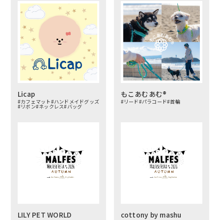
Licap
もこあむあむ®︎
#カフェマット
#ハンドメイドグッズ
#リード
#パラコード
#首輪
#リボン
#ネックレス
#バッグ
LILY PET WORLD
cottony by mashu