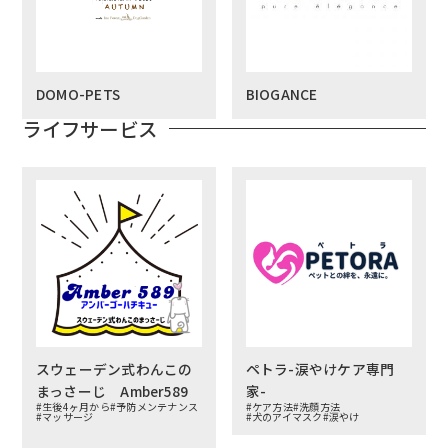
DOMO-PETS
BIOGANCE
ライフサービス
スウェーデン式わんこの
ペトラ-涙やけケア専門
まっさーじ Amber589
家-
#生後4ヶ月から
#予防メンテナンス
#ケア方法
#洗顔方法
#マッサージ
#犬のアイマスク
#涙やけ